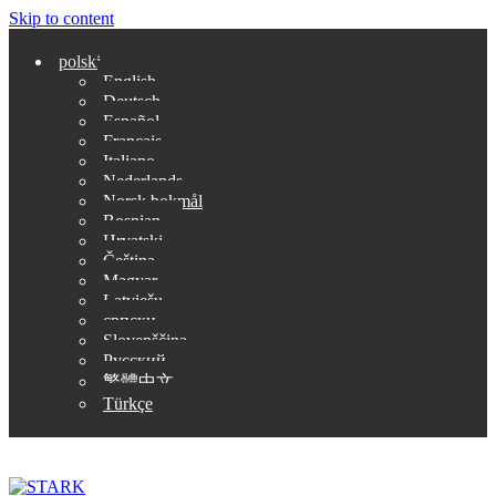
Skip to content
polski
English
Deutsch
Español
Français
Italiano
Nederlands
Norsk bokmål
Bosnian
Hrvatski
Čeština
Magyar
Latviešu
српски
Slovenščina
Русский
繁體中文
Türkçe