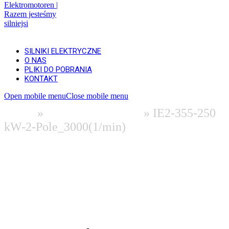
SILNIKI ELEKTRYCZNE
O NAS
PLIKI DO POBRANIA
KONTAKT
Open mobile menu
Close mobile menu
Home
»
Silniki elektryczne
»
IE2-355-250
kW-2-Pole_3000(1/min)
Informacje i pliki do pobrania (EN)
Ściągnij 2D | Dane techniczne
Ściągnij 3D (niedługo dostępne)
Poproś o ofertę