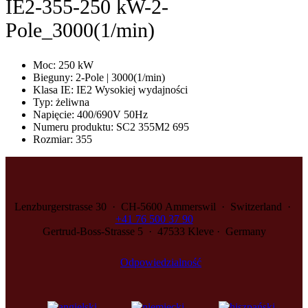
IE2-355-250 kW-2-
Pole_3000(1/min)
Moc
:
250 kW
Bieguny
:
2-Pole | 3000(1/min)
Klasa IE
:
IE2 Wysokiej wydajności
Typ
:
żeliwna
Napięcie
:
400/690V 50Hz
Numeru produktu
:
SC2 355M2 695
Rozmiar
:
355
Lenzburgerstrasse 30 · CH‑5600 Ammerswil · Switzerland ·
+41 76 500 37 90
Gertrud-Boss-Strasse 5 · 47533 Kleve · Germany
Odpowiedzialność