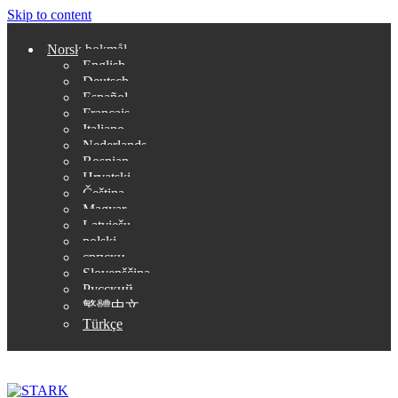
Skip to content
Norsk bokmål
English
Deutsch
Español
Français
Italiano
Nederlands
Bosnian
Hrvatski
Čeština
Magyar
Latviešu
polski
српски
Slovenščina
Русский
繁體中文
Türkçe