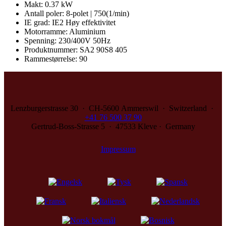
Makt
:
0.37 kW
Antall poler
:
8-polet | 750(1/min)
IE grad
:
IE2 Høy effektivitet
Motorramme
:
Aluminium
Spenning
:
230/400V 50Hz
Produktnummer
:
SA2 90S8 405
Rammestørrelse
:
90
Lenzburgerstrasse 30 · CH‑5600 Ammerswil · Switzerland ·
+41 76 500 37 90
Gertrud-Boss-Strasse 5 · 47533 Kleve · Germany
Impressum