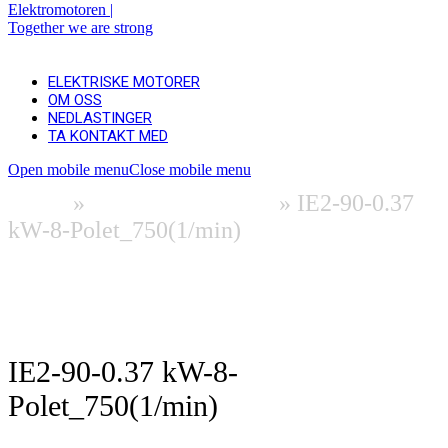
ELEKTRISKE MOTORER
OM OSS
NEDLASTINGER
TA KONTAKT MED
Open mobile menu
Close mobile menu
Home
»
Elektriske motorer
»
IE2-90-0.37
kW-8-Polet_750(1/min)
Informasjon og nedlastinger (EN)
Be om et tilbud
IE2-90-0.37 kW-8-
Polet_750(1/min)