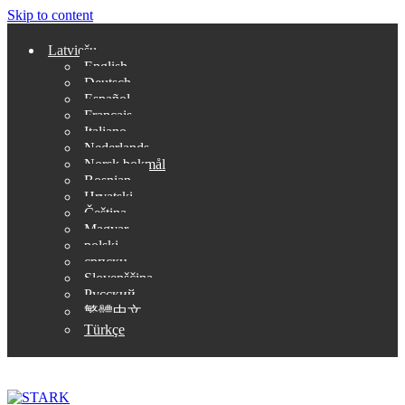
Skip to content
Latviešu
English
Deutsch
Español
Français
Italiano
Nederlands
Norsk bokmål
Bosnian
Hrvatski
Čeština
Magyar
polski
српски
Slovenščina
Русский
繁體中文
Türkçe