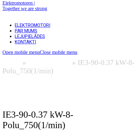
ELEKTROMOTORI
PAR MUMS
LEJUPIELĀDES
KONTAKTI
Open mobile menu
Close mobile menu
Home
»
Elektromotori
»
IE3-90-0.37 kW-8-
Polu_750(1/min)
Informācija un lejupielāde (EN)
Pieprasīt piedāvājumu
IE3-90-0.37 kW-8-
Polu_750(1/min)