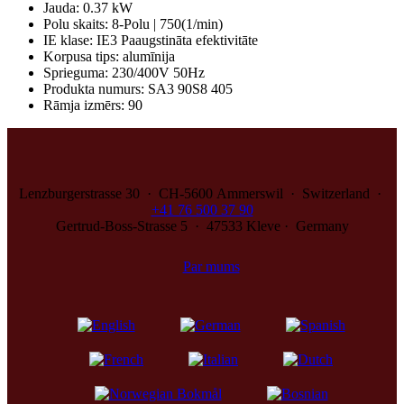
Jauda
:
0.37 kW
Polu skaits
:
8-Polu | 750(1/min)
IE klase
:
IE3 Paaugstināta efektivitāte
Korpusa tips
:
alumīnija
Sprieguma
:
230/400V 50Hz
Produkta numurs
:
SA3 90S8 405
Rāmja izmērs
:
90
Lenzburgerstrasse 30 · CH‑5600 Ammerswil · Switzerland ·
+41 76 500 37 90
Gertrud-Boss-Strasse 5 · 47533 Kleve · Germany
Par mums