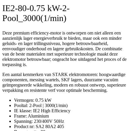
IE2-80-0.75 kW-2-
Pool_3000(1/min)
Deze premium efficiency-motor is ontworpen om niet alleen een
aanzienlijk lager energieverbruik te bieden, maar ook een minder
geluids- en lager trillingsniveau, hogere betrouwbaarheid,
eenvoudiger onderhoud en lagere gebruikskosten. De combinatie
van de beste materialen met superieure technologie maakt deze
elektromotor betrouwbaar; ongeacht hoe uitdagend het proces of de
toepassing is.
Een aantal kenmerken van STARK elektromotoren: hoogwaardige
componenten, messing wartels, SKF lagers, duurzame vacuüm
geïmpregneerde wikkeling, modern en robuust ontwerp, superieure
verpakking en resistente verf voor optimale bescherming.
Vermogen
:
0.75 kW
Pooltal
:
2-Pool | 3000(1/min)
IE klasse
:
IE2 High Efficiency
Frame
:
Aluminium
Spanning
:
230/400V 50Hz
Product nr
:
SA2 80A2 405