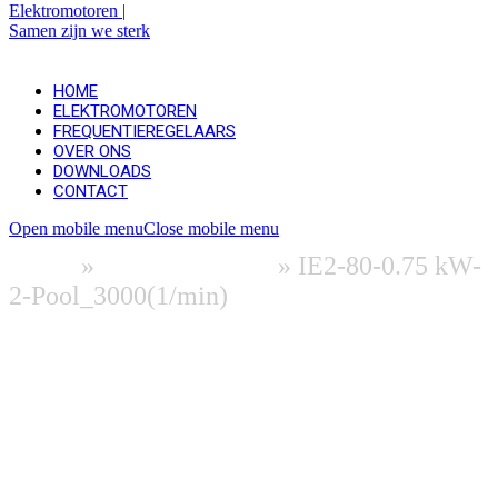
HOME
ELEKTROMOTOREN
FREQUENTIEREGELAARS
OVER ONS
DOWNLOADS
CONTACT
Open mobile menu
Close mobile menu
Home
»
Elektromotoren
»
IE2-80-0.75 kW-
2-Pool_3000(1/min)
Meer info & downloads (EN)
Download 2D | Datasheet
Download 3D (binnenkort beschikbaar)
Vraag offerte aan