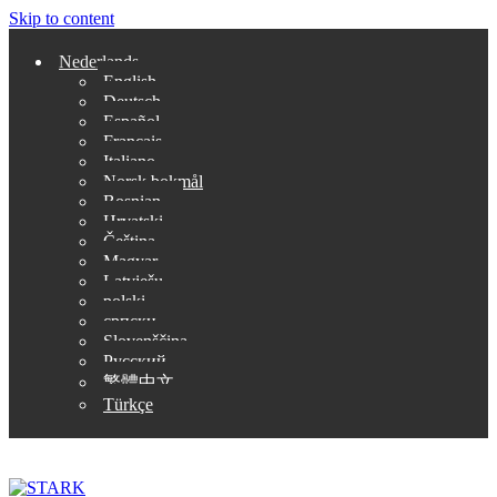
Skip to content
Nederlands
English
Deutsch
Español
Français
Italiano
Norsk bokmål
Bosnian
Hrvatski
Čeština
Magyar
Latviešu
polski
српски
Slovenščina
Русский
繁體中文
Türkçe