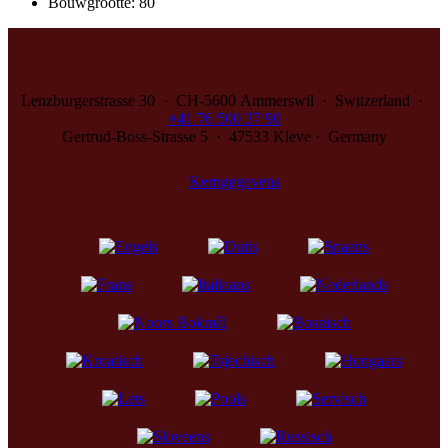
Bouwgrootte
:
80
Lenzburgerstrasse 30 · CH‑5600 Ammerswil · Switzerland ·
+41 76 500 37 90
Gertrud-Boss-Strasse 5 · 47533 Kleve · Germany
Kerngegevens