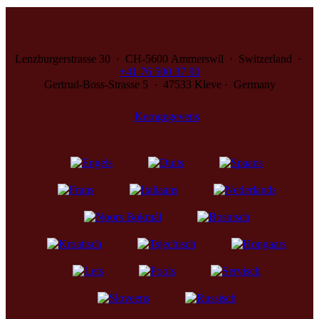
Lenzburgerstrasse 30 · CH‑5600 Ammerswil · Switzerland ·
+41 76 500 37 90
Gertrud-Boss-Strasse 5 · 47533 Kleve · Germany
Kerngegevens