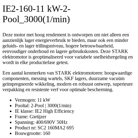
IE2-160-11 kW-2-
Pool_3000(1/min)
Deze motor met hoog rendement is ontworpen om niet alleen een
aanzienlijk lager energieverbruik te bieden, maar ook een minder
geluids- en lager trillingsniveau, hogere betrouwbaarheid,
eenvoudiger onderhoud en lagere gebruikskosten. Deze STARK
elektromotor is geoptimaliseerd voor variabele snelheidsregeling en
wordt in elke productiefase getest.
Een aantal kenmerken van STARK elektromotoren: hoogwaardige
componenten, messing wartels, SKF lagers, duurzame vacuüm
geïmpregneerde wikkeling, modern en robuust ontwerp, superieure
verpakking en resistente verf voor optimale bescherming.
Vermogen
:
11 kW
Pooltal
:
2-Pool | 3000(1/min)
IE klasse
:
IE2 High Efficiency
Frame
:
Gietijzer
Spanning
:
400/690V 50Hz
Product nr
:
SC2 160MA2 695
Bouwgrootte
:
160