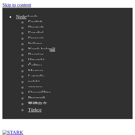
Skip to content
Nederlands
English
Deutsch
Español
Français
Italiano
Norsk bokmål
Bosnian
Hrvatski
Čeština
Magyar
Latviešu
polski
српски
Slovenščina
Русский
繁體中文
Türkçe