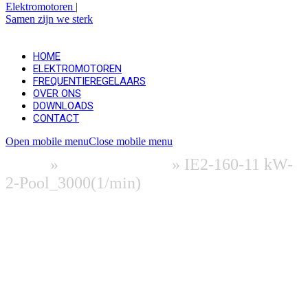
HOME
ELEKTROMOTOREN
FREQUENTIEREGELAARS
OVER ONS
DOWNLOADS
CONTACT
Open mobile menu
Close mobile menu
Home
»
Elektromotoren
»
IE2-160-11 kW-
2-Pool_3000(1/min)
Meer info & downloads (EN)
Download 2D | Datasheet
Download 3D (binnenkort beschikbaar)
Vraag offerte aan