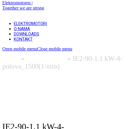
ELEKTROMOTORI
O NAMA
DOWNLOADS
KONTAKT
Open mobile menu
Close mobile menu
Home
»
Elektromotori
»
IE2-90-1.1 kW-4-
polova_1500(1/min)
Informacije i preuzimanja (EN)
Preuzmite 2D | Tablični
Preuzmite 3D (uskoro dostupan)
Tražiti ponudu
IE2-90-1.1 kW-4-