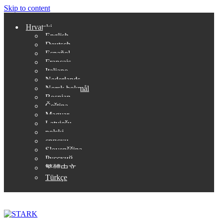
Skip to content
Hrvatski
English
Deutsch
Español
Français
Italiano
Nederlands
Norsk bokmål
Bosnian
Čeština
Magyar
Latviešu
polski
српски
Slovenščina
Русский
繁體中文
Türkçe