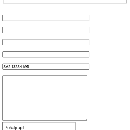
Please
leave
this
field
empty.