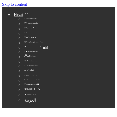
Skip to content
Hrvatski
English
Deutsch
Español
Français
Italiano
Nederlands
Norsk bokmål
Bosnian
Čeština
Magyar
Latviešu
polski
српски
Slovenščina
Русский
繁體中文
Türkçe
العربية