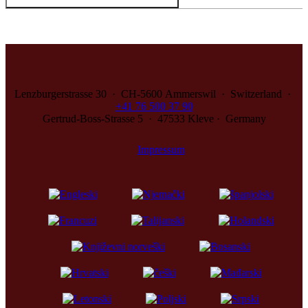
Lenzburgerstrasse 30 · CH‑5600 Ammerswil · Switzerland ·
+41 76 500 37 90
Gertrud-Boss-Strasse 5 · 47533 Kleve · Germany
Impressum