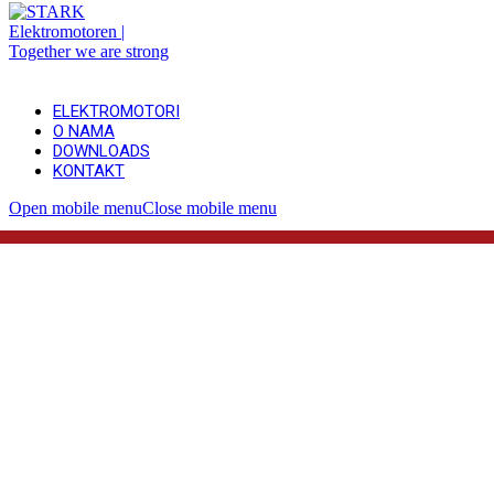
ELEKTROMOTORI
O NAMA
DOWNLOADS
KONTAKT
Open mobile menu
Close mobile menu
STARK Elektromotori
Visokokvalitetni industrijski električni motori za
dugotrajne pouzdane pogonske sustave